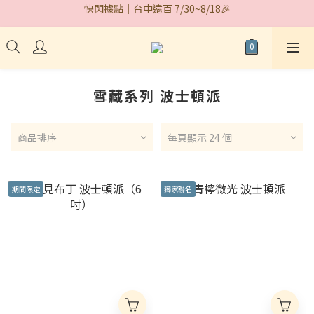
快閃據點｜台中遠百 7/30~8/18🎉
期間限定｜#統一大布丁+升級芋泥 🍮
期間限定｜#統一大布丁+升級芋泥 🍮
雪藏系列 波士頓派
商品排序
每頁顯示 24 個
期間限定
獨家聯名