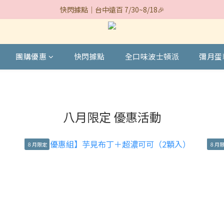
快閃據點｜台中遠百 7/30~8/18🎉
期間限定｜#統一大布丁+升級芋泥 🍮
期間限定｜#統一大布丁+升級芋泥 🍮
團購優惠
快閃據點
全口味波士頓派
彌月蛋
八月限定 優惠活動
８月限定
８月