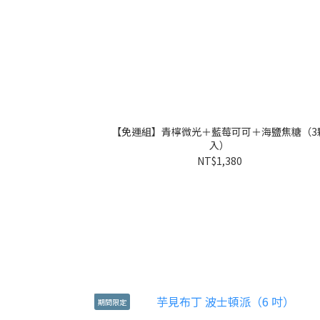
【免運組】青檸微光＋藍莓可可＋海鹽焦糖（3
入）
NT$1,380
期間限定