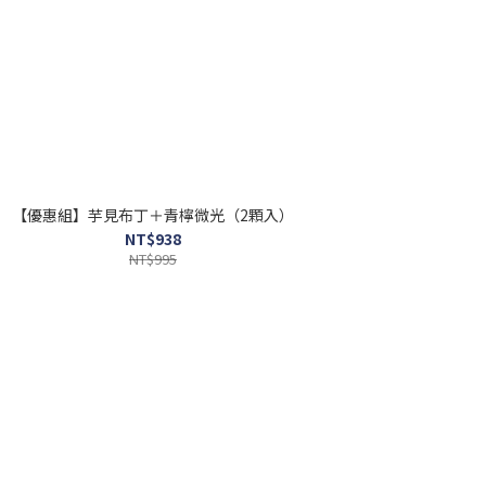
【優惠組】芋見布丁＋青檸微光（2顆入）
NT$938
NT$995