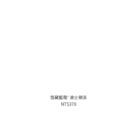
雪藏藍莓⁺ 波士頓派
NT$370