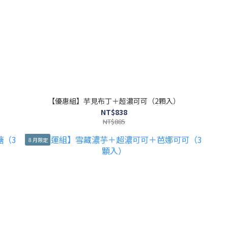
【優惠組】芋見布丁＋超濃可可（2顆入）
NT$838
NT$885
８月限定