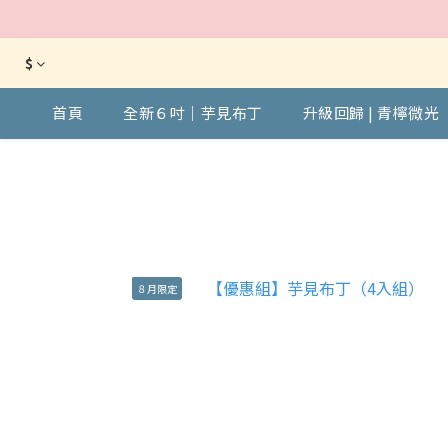
$
首頁
全新６吋｜芋見布丁
升級回歸 | 青檸微光
８月限定