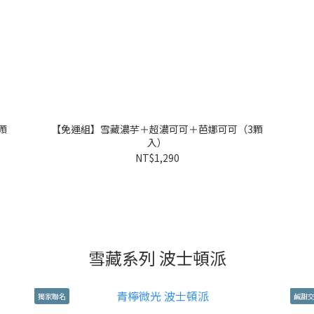
顆
【免運組】雪藏濃芋＋超濃可可＋芭娜可可（3顆
入）
NT$1,290
雪藏系列 波士頓派
獨家聯名
鹹甜