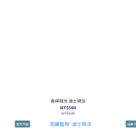
青檸微光 波士頓派
NT$560
NT$620
配方升級
經典