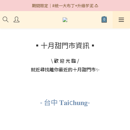
期間限定｜#統一大布丁+升級芋泥 🍮
期間限定｜#統一大布丁+升級芋泥 🍮
快閃據點｜台中遠百 7/30~8/18🎉
期間限定｜#統一大布丁+升級芋泥 🍮
▪十月甜門市資訊▪
\ 歡 迎 光 臨 /
就近尋找離你最近的十月甜門市✨
- 台中 𝐓𝐚𝐢c𝐡𝐮𝐧𝐠-