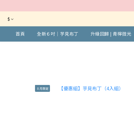
$
首頁
全新６吋｜芋見布丁
升級回歸 | 青檸微光
８月限定