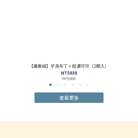
【優惠組】芋見布丁＋超濃可可（2顆入）
NT$838
NT$885
查看更多