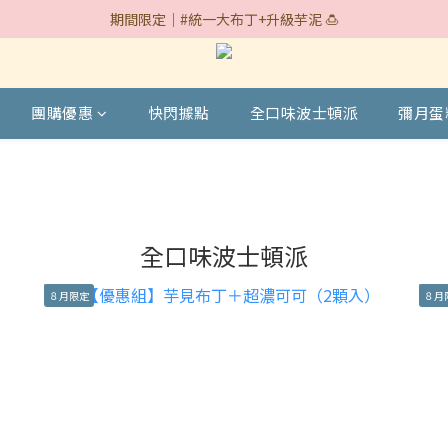
期間限定｜#統一大布丁+升級芋泥 🍮
期間限定｜#統一大布丁+升級芋泥 🍮
快閃據點｜台中遠百 7/30~8/18🎉
期間限定｜#統一大布丁+升級芋泥 🍮
團購優惠
快閃據點
全口味波士頓派
彌月蛋
全口味波士頓派
８月限定
８月