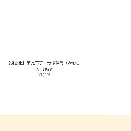
【優惠組】芋見布丁＋青檸微光（2顆入）
【免運組】
NT$938
NT$995