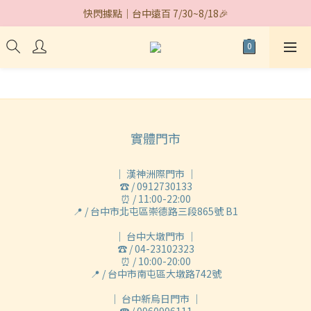
期間限定｜#統一大布丁+升級芋泥 🍮
快閃據點｜台中遠百 7/30~8/18🎉
期間限定｜#統一大布丁+升級芋泥 🍮
實體門市
｜ 漢神洲際門市 ｜
☎ / 0912730133
⏰ / 11:00-22:00
📍 / 台中市北屯區崇德路三段865號 B1
｜ 台中大墩門市 ｜
☎ / 04-23102323
⏰ / 10:00-20:00
📍 / 台中市南屯區大墩路742號
｜ 台中新烏日門市 ｜