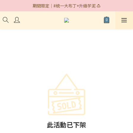
期間限定｜#統一大布丁+升級芋泥 🍮
期間限定｜#統一大布丁+升級芋泥 🍮
快閃據點｜台中遠百 7/30~8/18🎉
期間限定｜#統一大布丁+升級芋泥 🍮
此活動已下架