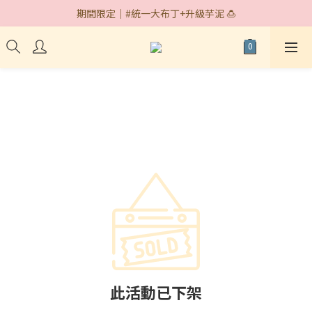
期間限定｜#統一大布丁+升級芋泥 🍮
期間限定｜#統一大布丁+升級芋泥 🍮
快閃據點｜台中遠百 7/30~8/18🎉
期間限定｜#統一大布丁+升級芋泥 🍮
此活動已下架